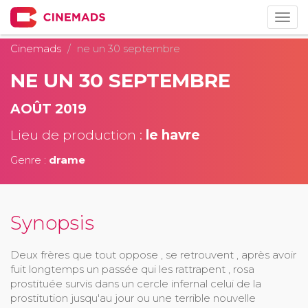
Togg
navig
Cinemads
ne un 30 septembre
NE UN 30 SEPTEMBRE
AOÛT 2019
Lieu de production :
le havre
Genre :
drame
Synopsis
Deux frères que tout oppose , se retrouvent , après avoir
fuit longtemps un passée qui les rattrapent , rosa
prostituée survis dans un cercle infernal celui de la
prostitution jusqu'au jour ou une terrible nouvelle