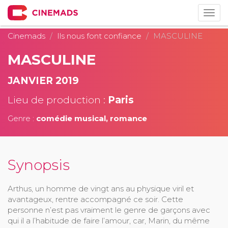
Togg
navig
Cinemads
Ils nous font confiance
MASCULINE
MASCULINE
JANVIER 2019
Lieu de production :
Paris
Genre :
comédie musical, romance
Synopsis
Arthus, un homme de vingt ans au physique viril et
avantageux, rentre accompagné ce soir. Cette
personne n’est pas vraiment le genre de garçons avec
qui il a l’habitude de faire l’amour, car, Marin, du même