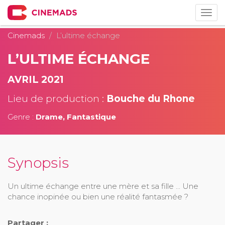
Togg
navig
Cinemads
L’ultime échange
L’ULTIME ÉCHANGE
AVRIL 2021
Lieu de production :
Bouche du Rhone
Genre :
Drame, Fantastique
Synopsis
Un ultime échange entre une mère et sa fille ... Une
chance inopinée ou bien une réalité fantasmée ?
Partager :