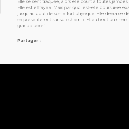
Elle se sent traquée, alors elle court à toutes jambes.
Elle est effrayée. Mais par quoi est-elle poursuivie ex
jusqu'au bout de son effort physique. Elle devra se dé
se présenteront sur son chemin. Et au bout du chemin
grande peur."
Partager :