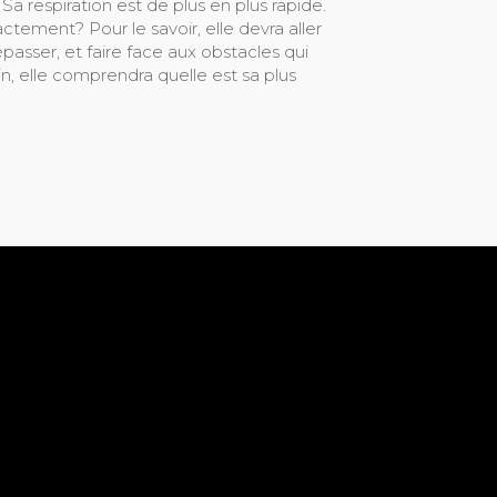
 Sa respiration est de plus en plus rapide.
actement? Pour le savoir, elle devra aller
passer, et faire face aux obstacles qui
, elle comprendra quelle est sa plus