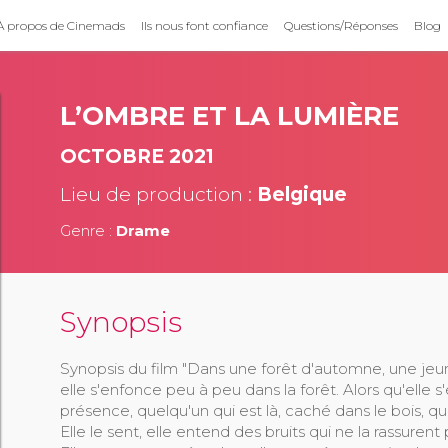
À propos de Cinemads
Ils nous font confiance
Questions/Réponses
Blog
L’OMBRE ET LA LUMIÈRE
OCTOBRE 2021
Lieu de production :
Belgique
Genre :
Drame
Synopsis
Synopsis du film "Dans une forêt d'automne, une jeun
elle s'enfonce peu à peu dans la forêt. Alors qu'elle s
présence, quelqu'un qui est là, caché dans le bois, qui
Elle le sent, elle entend des bruits qui ne la rassuren