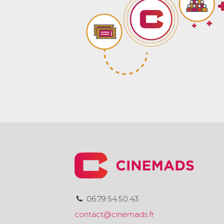
06.79.54.50.43
contact@cinemads.fr