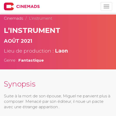
Togg
navig
Cinemads
L’instrument
L’INSTRUMENT
AOÛT 2021
Lieu de production :
Laon
Genre :
Fantastique
Synopsis
Suite à la mort de son épouse, Miguel ne parvient plus à
composer. Menacé par son éditeur, il noue un pacte
avec une étrange apparition...