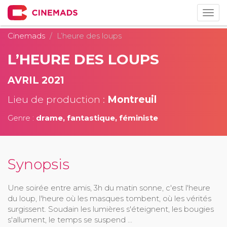
Togg
navig
Cinemads
L’heure des loups
L’HEURE DES LOUPS
AVRIL 2021
Lieu de production :
Montreuil
Genre :
drame, fantastique, féministe
Synopsis
Une soirée entre amis, 3h du matin sonne, c'est l'heure
du loup, l'heure où les masques tombent, où les vérités
surgissent. Soudain les lumières s'éteignent, les bougies
s'allument, le temps se suspend ...