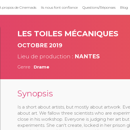
À propos de Cinemads
Ils nous font confiance
Questions/Réponses
Blog
LES TOILES MÉCANIQUES
OCTOBRE 2019
Lieu de production :
NANTES
Genre :
Drame
Synopsis
Is a short about artists, but mostly about artwork. Ev
about art. We fallow three scientists who are experiment
close in his workshop. Everyone is judging her art bu
experiments. She can't create, locked in her prison g