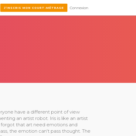
Connexion
J’INSCRIS MON COURT-MÉTRAGE
eryone have a different point of view
ing an artist robot. Iris is like an artist
t forgot that art need emotions and
lass, the emotion can't pass thought. The