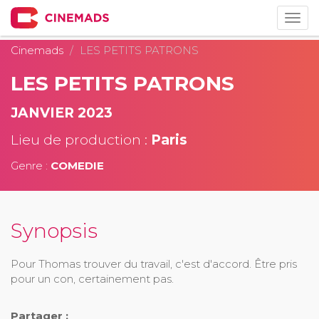
Togg
navig
Cinemads
LES PETITS PATRONS
LES PETITS PATRONS
JANVIER 2023
Lieu de production :
Paris
Genre :
COMEDIE
Synopsis
Pour Thomas trouver du travail, c'est d'accord. Être pris
pour un con, certainement pas.
Partager :