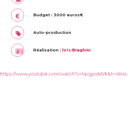
Budget : 3000 euros€
Auto-production
Réalisation :
loïc Braghini
https://www.youtube.com/watch?v=lqvgjodslVk&t=464s