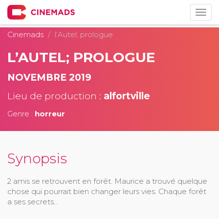
Togg
navig
Cinemads
l’Autel; prologue
L’AUTEL; PROLOGUE
NOVEMBRE 2019
Lieu de production :
alfortville
Genre :
horreur
Synopsis
2 amis se retrouvent en forêt. Maurice a trouvé quelque
chose qui pourrait bien changer leurs vies. Chaque forêt
a ses secrets...