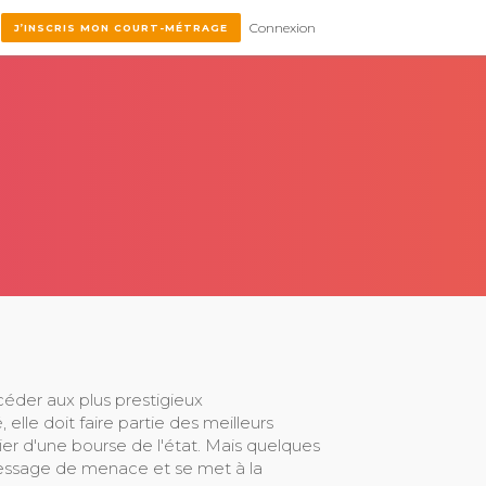
Connexion
J’INSCRIS MON COURT-MÉTRAGE
éder aux plus prestigieux
elle doit faire partie des meilleurs
er d'une bourse de l'état. Mais quelques
message de menace et se met à la