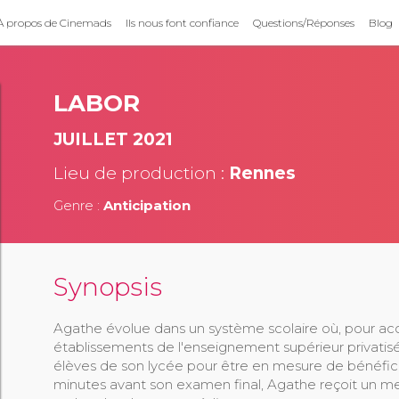
À propos de Cinemads
Ils nous font confiance
Questions/Réponses
Blog
LABOR
JUILLET 2021
Lieu de production :
Rennes
Genre :
Anticipation
Synopsis
Agathe évolue dans un système scolaire où, pour acc
établissements de l'enseignement supérieur privatisé, 
élèves de son lycée pour être en mesure de bénéfici
minutes avant son examen final, Agathe reçoit un 