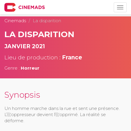
Togg
navig
Cinemads
La disparition
LA DISPARITION
JANVIER 2021
Lieu de production :
France
Genre :
Horreur
Synopsis
Un homme marche dans la rue et sent une présence.
L\\\'oppresseur devient l\\\'opprimé. La réalité se
déforme.