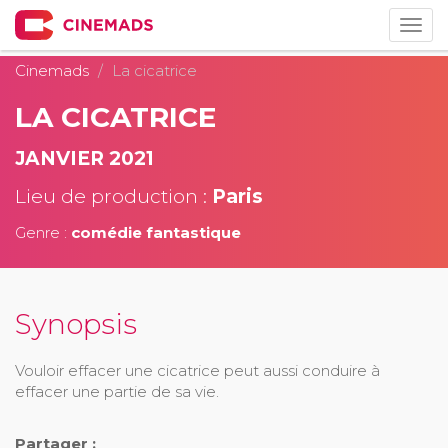
Togg
navig
Cinemads
La cicatrice
LA CICATRICE
JANVIER 2021
Lieu de production :
Paris
Genre :
comédie fantastique
Synopsis
Vouloir effacer une cicatrice peut aussi conduire à
effacer une partie de sa vie.
Partager :