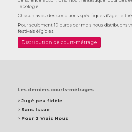
de science fiction, d’humour, fantastique, pour des é
l’écologie…
Chacun avec des conditions spécifiques (l’âge, le th
Pour seulement 10 euros par mois nous distribuons v
festivals éligibles.
Distribution de court-métrage
Les derniers courts-métrages
Jugé peu fidèle
Sans Issue
Pour 2 Vrais Nous