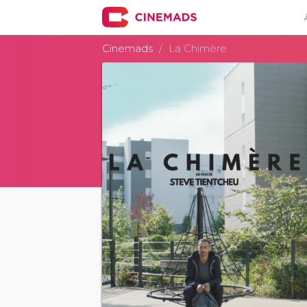
Cinemads
La Chimère