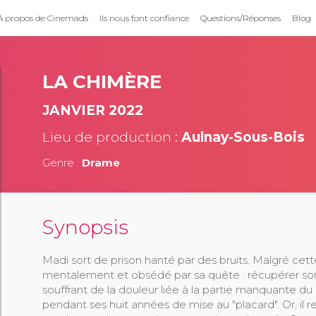
À propos de Cinemads
Ils nous font confiance
Questions/Réponses
Blog
LA CHIMÈRE
JANVIER 2022
Lieu de production :
Aulnay-Sous-Bois
Genre :
Drame
Synopsis
Madi sort de prison hanté par des bruits. Malgré cett
mentalement et obsédé par sa quête : récupérer s
souffrant de la douleur liée à la partie manquante d
pendant ses huit années de mise au "placard". Or, il r