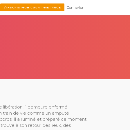
Connexion
J’INSCRIS MON COURT-MÉTRAGE
e libération, il demeure enfermé
on train de vie comme un amputé
u corps. Il a ruminé et préparé ce moment
etrouve à son retour des lieux, des