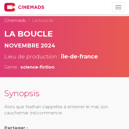
Togg
navig
Cinemads
La boucle
LA BOUCLE
NOVEMBRE 2024
Lieu de production :
ile-de-france
Genre :
science-fiction
Synopsis
Alors que Nathan s'apprête à enterrer le mal, son
cauchemar (re)commence.
Partager :