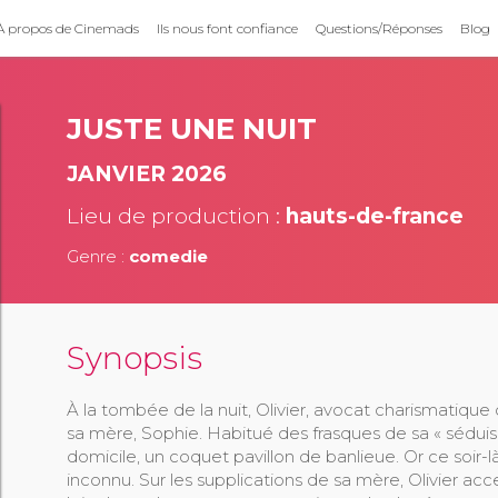
À propos de Cinemads
Ils nous font confiance
Questions/Réponses
Blog
JUSTE UNE NUIT
JANVIER 2026
Lieu de production :
hauts-de-france
Genre :
comedie
Synopsis
À la tombée de la nuit, Olivier, avocat charismatique 
sa mère, Sophie. Habitué des frasques de sa « séduis
domicile, un coquet pavillon de banlieue. Or ce soir-là,
inconnu. Sur les supplications de sa mère, Olivier accep