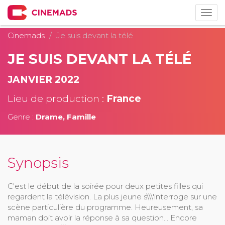
Togg
navig
Cinemads
Je suis devant la télé
JE SUIS DEVANT LA TÉLÉ
JANVIER 2022
Lieu de production :
France
Genre :
Drame, Famille
Synopsis
C'est le début de la soirée pour deux petites filles qui
regardent la télévision. La plus jeune s\\\'interroge sur une
scène particulière du programme. Heureusement, sa
maman doit avoir la réponse à sa question... Encore