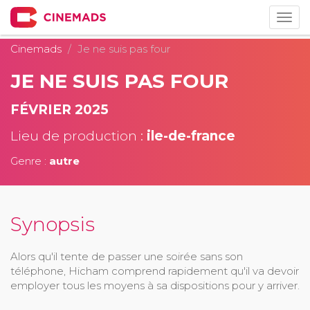
Togg
navig
Cinemads
Je ne suis pas four
JE NE SUIS PAS FOUR
FÉVRIER 2025
Lieu de production :
ile-de-france
Genre :
autre
Synopsis
Alors qu'il tente de passer une soirée sans son
téléphone, Hicham comprend rapidement qu'il va devoir
employer tous les moyens à sa dispositions pour y arriver.