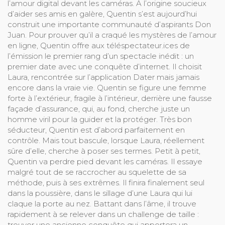
l’amour digital devant les caméras. A l’origine soucieux
d’aider ses amis en galère, Quentin s’est aujourd’hui
construit une importante communauté d’aspirants Don
Juan. Pour prouver qu’il a craqué les mystères de l’amour
en ligne, Quentin offre aux téléspectateur.ices de
l’émission le premier rang d’un spectacle inédit : un
premier date avec une conquête d’internet. Il choisit
Laura, rencontrée sur l’application Dater mais jamais
encore dans la vraie vie. Quentin se figure une femme
forte à l’extérieur, fragile à l’intérieur, derrière une fausse
façade d’assurance, qui, au fond, cherche juste un
homme viril pour la guider et la protéger. Très bon
séducteur, Quentin est d’abord parfaitement en
contrôle. Mais tout bascule, lorsque Laura, réellement
sûre d’elle, cherche à poser ses termes. Petit à petit,
Quentin va perdre pied devant les caméras. Il essaye
malgré tout de se raccrocher au squelette de sa
méthode, puis à ses extrêmes. Il finira finalement seul
dans la poussière, dans le sillage d’une Laura qui lui
claque la porte au nez. Battant dans l’âme, il trouve
rapidement à se relever dans un challenge de taille :
trouver une ancienne conquête qui apportera un