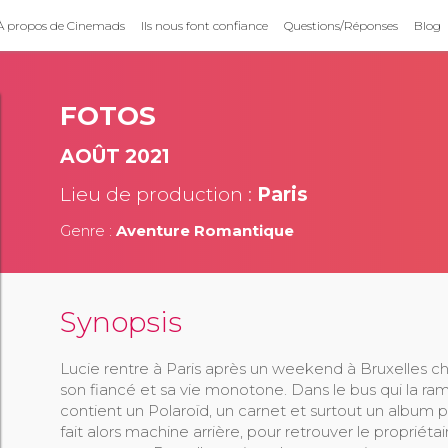
À propos de Cinemads
Ils nous font confiance
Questions/Réponses
Blog
FOTOS
AOÛT 2021
Lieu de production :
Paris
Genre :
Aventure Romantique
Synopsis
Lucie rentre à Paris après un weekend à Bruxelles che
son fiancé et sa vie monotone. Dans le bus qui la ram
contient un Polaroïd, un carnet et surtout un album p
fait alors machine arrière, pour retrouver le proprié