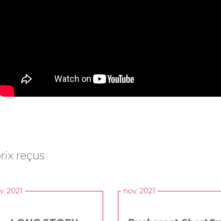
rix reçus
v. 2021
nov. 2021