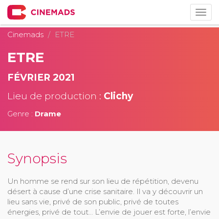
Togg
navig
Cinemads
ETRE
ETRE
FÉVRIER 2021
Lieu de production :
Clichy
Genre :
Drame
Synopsis
Un homme se rend sur son lieu de répétition, devenu
désert à cause d’une crise sanitaire. Il va y découvrir un
lieu sans vie, privé de son public, privé de toutes
énergies, privé de tout... L’envie de jouer est forte, l’envie