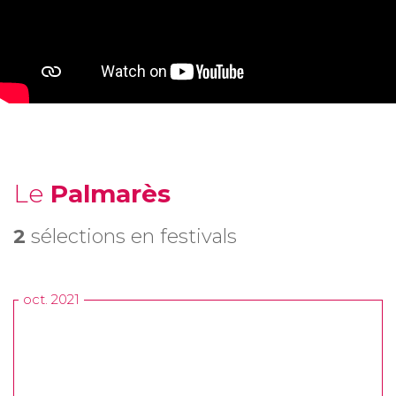
Le
Palmarès
2
sélections en festivals
oct. 2021