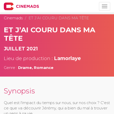
Togg
navig
Cinemads
ET J’AI COURU DANS MA TÊTE
ET J’AI COURU DANS MA
TÊTE
JUILLET 2021
Lieu de production :
Lamorlaye
Genre :
Drame, Romance
Synopsis
Quel est l'impact du temps sur nous, sur nos choix ? C'est
ce que va découvrir Jérémy, qui a bien du mal à trouver
un sens à sa vie.