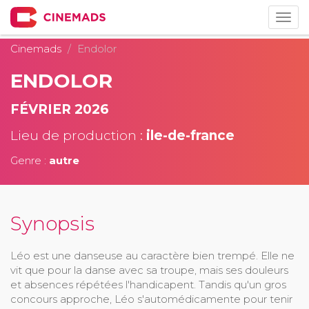
Togg
navig
Cinemads
Endolor
ENDOLOR
FÉVRIER 2026
Lieu de production :
ile-de-france
Genre :
autre
Synopsis
Léo est une danseuse au caractère bien trempé. Elle ne
vit que pour la danse avec sa troupe, mais ses douleurs
et absences répétées l'handicapent. Tandis qu'un gros
concours approche, Léo s'automédicamente pour tenir