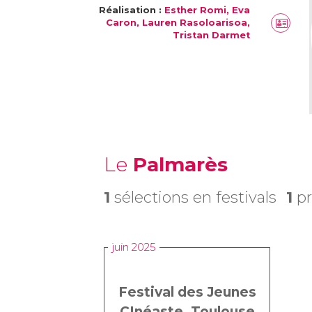
Réalisation :
Esther Romi, Eva
Caron, Lauren Rasoloarisoa,
Tristan Darmet
Le
Palmarès
1
sélections en festivals
1
pr
juin 2025
Festival des Jeunes
CInéaste, Toulouse