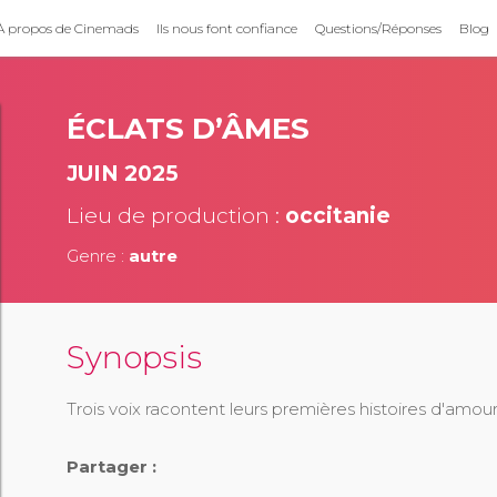
À propos de Cinemads
Ils nous font confiance
Questions/Réponses
Blog
ÉCLATS D’ÂMES
JUIN 2025
Lieu de production :
occitanie
Genre :
autre
Synopsis
Trois voix racontent leurs premières histoires d'amo
Partager :