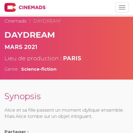
Togg
navig
Cinemads
DAYDREAM
DAYDREAM
MARS 2021
Lieu de production :
PARIS
Genre :
Science-fiction
Synopsis
Alice et sa fille passent un moment idyllique ensemble.
Mais Alice tombe sur un objet intriguant..
Partager :