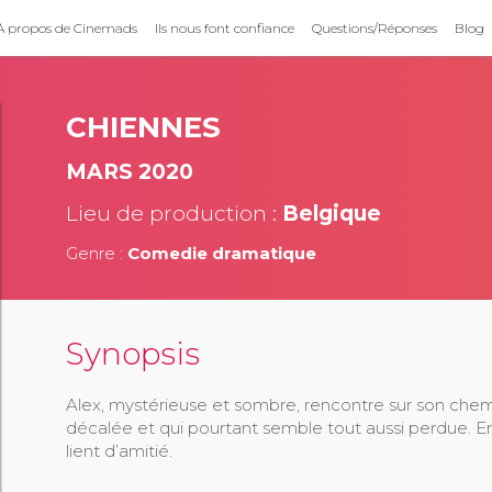
À propos de Cinemads
Ils nous font confiance
Questions/Réponses
Blog
CHIENNES
MARS 2020
Lieu de production :
Belgique
Genre :
Comedie dramatique
Synopsis
Alex, mystérieuse et sombre, rencontre sur son che
décalée et qui pourtant semble tout aussi perdue. En
lient d’amitié.