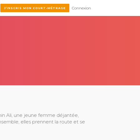
Connexion
J’INSCRIS MON COURT-MÉTRAGE
min Ali, une jeune femme déjantée,
semble, elles prennent la route et se