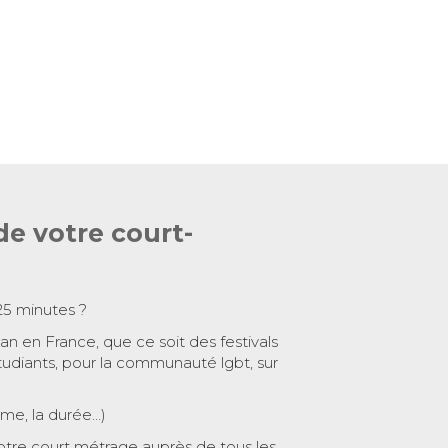
de votre court-
25 minutes ?
 an en France, que ce soit des festivals
tudiants, pour la communauté lgbt, sur
ème, la durée…)
otre court métrage auprès de tous les