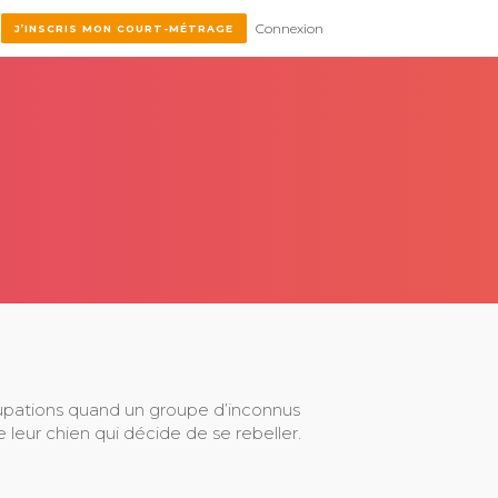
Connexion
J’INSCRIS MON COURT-MÉTRAGE
cupations quand un groupe d’inconnus
e leur chien qui décide de se rebeller.