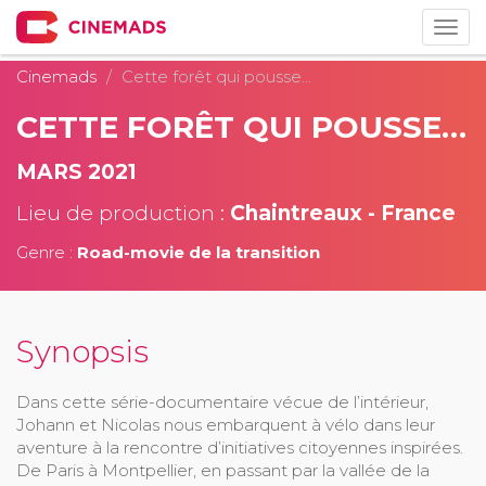
Togg
navig
Cinemads
Cette forêt qui pousse…
CETTE FORÊT QUI POUSSE…
MARS 2021
Lieu de production :
Chaintreaux - France
Genre :
Road-movie de la transition
Synopsis
Dans cette série-documentaire vécue de l’intérieur,
Johann et Nicolas nous embarquent à vélo dans leur
aventure à la rencontre d’initiatives citoyennes inspirées.
De Paris à Montpellier, en passant par la vallée de la