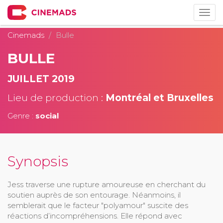
Togg
navig
Cinemads
Bulle
BULLE
JUILLET 2019
Lieu de production :
Montréal et Bruxelles
Genre :
social
Synopsis
Jess traverse une rupture amoureuse en cherchant du
soutien auprès de son entourage. Néanmoins, il
semblerait que le facteur "polyamour" suscite des
réactions d’incompréhensions. Elle répond avec