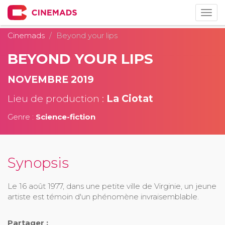
Togg
navig
Cinemads
Beyond your lips
BEYOND YOUR LIPS
NOVEMBRE 2019
Lieu de production :
La Ciotat
Genre :
Science-fiction
Synopsis
Le 16 août 1977, dans une petite ville de Virginie, un jeune
artiste est témoin d'un phénomène invraisemblable.
Partager :