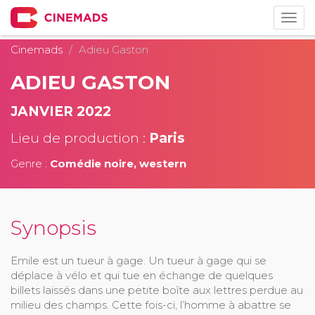
Togg
navig
Cinemads
Adieu Gaston
ADIEU GASTON
JANVIER 2022
Lieu de production :
Paris
Genre :
Comédie noire, western
Synopsis
Emile est un tueur à gage. Un tueur à gage qui se
déplace à vélo et qui tue en échange de quelques
billets laissés dans une petite boîte aux lettres perdue au
milieu des champs. Cette fois-ci, l’homme à abattre se