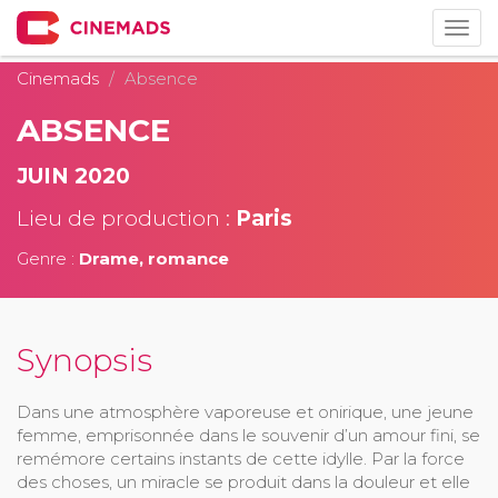
Togg
navig
Cinemads
Absence
ABSENCE
JUIN 2020
Lieu de production :
Paris
Genre :
Drame, romance
Synopsis
Dans une atmosphère vaporeuse et onirique, une jeune
femme, emprisonnée dans le souvenir d’un amour fini, se
remémore certains instants de cette idylle. Par la force
des choses, un miracle se produit dans la douleur et elle