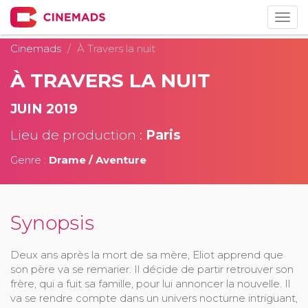
Togg
navig
Cinemads
À Travers la nuit
À TRAVERS LA NUIT
JUIN 2019
Lieu de production :
Paris
Genre :
Drame / Aventure
Synopsis
Deux ans après la mort de sa mère, Eliot apprend que
son père va se remarier. Il décide de partir retrouver son
frère, qui a fuit sa famille, pour lui annoncer la nouvelle. Il
va se rendre compte dans un univers nocturne intriguant,