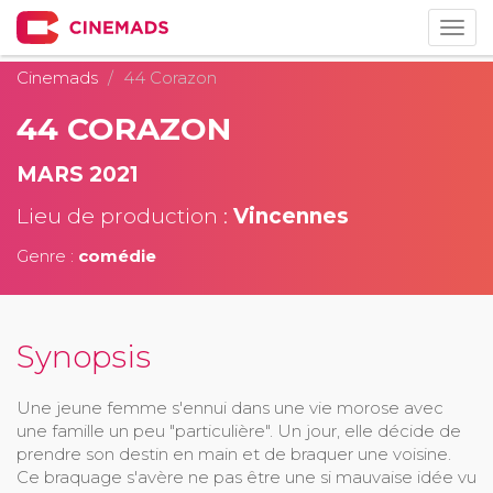
Togg
navig
Cinemads
44 Corazon
44 CORAZON
MARS 2021
Lieu de production :
Vincennes
Genre :
comédie
Synopsis
Une jeune femme s'ennui dans une vie morose avec
une famille un peu "particulière". Un jour, elle décide de
prendre son destin en main et de braquer une voisine.
Ce braquage s'avère ne pas être une si mauvaise idée vu